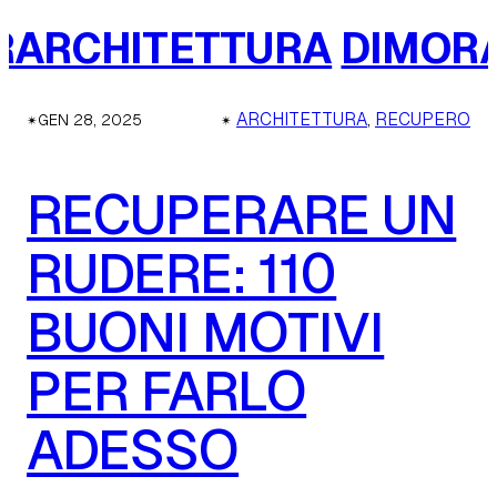
ARCHITETTURA
DIMORA
✴︎
✴︎
ARCHITETTURA
, 
RECUPERO
GEN 28, 2025
RECUPERARE UN
RUDERE: 110
BUONI MOTIVI
PER FARLO
ADESSO